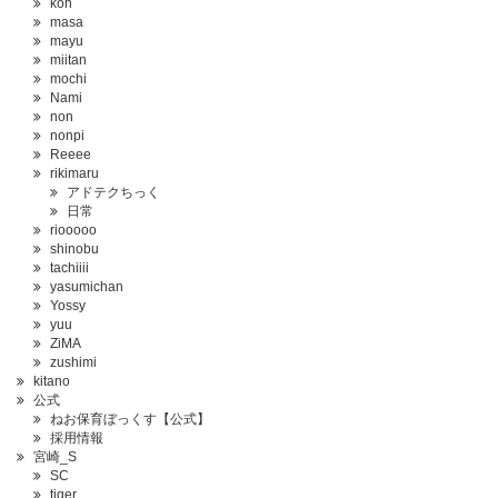
koh
masa
mayu
miitan
mochi
Nami
non
nonpi
Reeee
rikimaru
アドテクちっく
日常
riooooo
shinobu
tachiiii
yasumichan
Yossy
yuu
ZiMA
zushimi
kitano
公式
ねお保育ぼっくす【公式】
採用情報
宮崎_S
SC
tiger