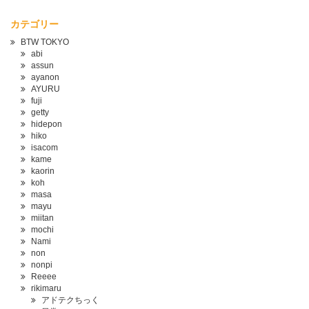
カテゴリー
BTW TOKYO
abi
assun
ayanon
AYURU
fuji
getty
hidepon
hiko
isacom
kame
kaorin
koh
masa
mayu
miitan
mochi
Nami
non
nonpi
Reeee
rikimaru
アドテクちっく