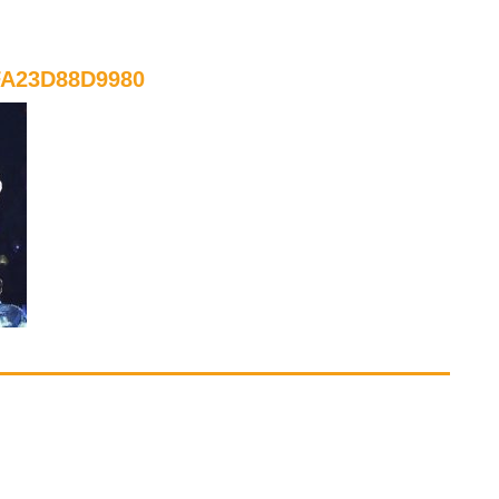
FA23D88D9980