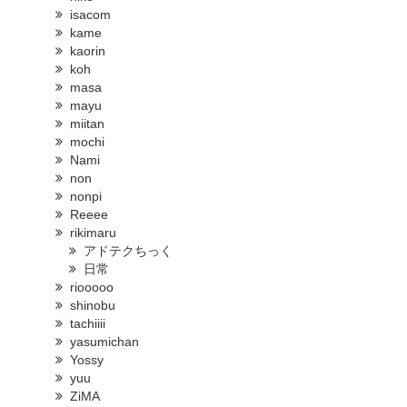
isacom
kame
kaorin
koh
masa
mayu
miitan
mochi
Nami
non
nonpi
Reeee
rikimaru
アドテクちっく
日常
riooooo
shinobu
tachiiii
yasumichan
Yossy
yuu
ZiMA