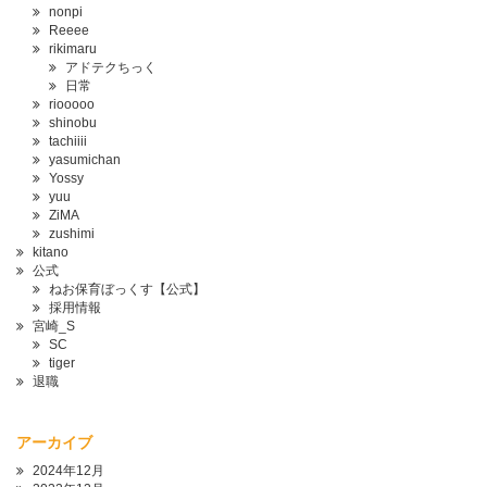
nonpi
Reeee
rikimaru
アドテクちっく
日常
riooooo
shinobu
tachiiii
yasumichan
Yossy
yuu
ZiMA
zushimi
kitano
公式
ねお保育ぼっくす【公式】
採用情報
宮崎_S
SC
tiger
退職
アーカイブ
2024年12月