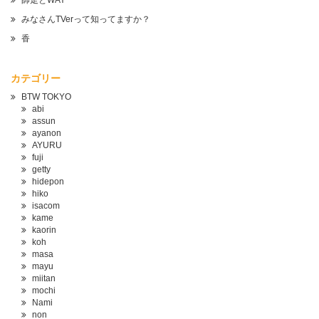
師走とWAY
みなさんTVerって知ってますか？
香
カテゴリー
BTW TOKYO
abi
assun
ayanon
AYURU
fuji
getty
hidepon
hiko
isacom
kame
kaorin
koh
masa
mayu
miitan
mochi
Nami
non