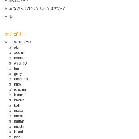
師走とWAY
みなさんTVerって知ってますか？
香
カテゴリー
BTW TOKYO
abi
assun
ayanon
AYURU
fuji
getty
hidepon
hiko
isacom
kame
kaorin
koh
masa
mayu
miitan
mochi
Nami
non