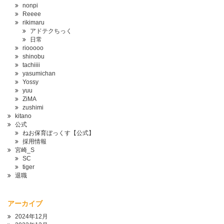
nonpi
Reeee
rikimaru
アドテクちっく
日常
riooooo
shinobu
tachiiii
yasumichan
Yossy
yuu
ZiMA
zushimi
kitano
公式
ねお保育ぼっくす【公式】
採用情報
宮崎_S
SC
tiger
退職
アーカイブ
2024年12月