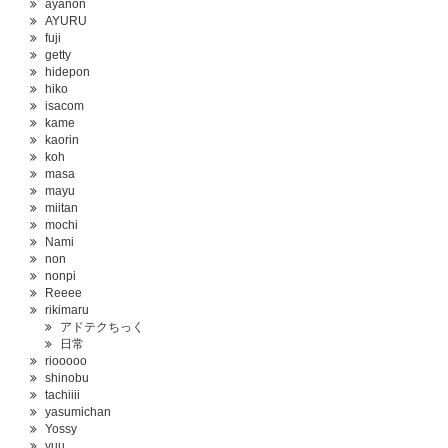
ayanon
AYURU
fuji
getty
hidepon
hiko
isacom
kame
kaorin
koh
masa
mayu
miitan
mochi
Nami
non
nonpi
Reeee
rikimaru
アドテクちっく
日常
riooooo
shinobu
tachiiii
yasumichan
Yossy
yuu