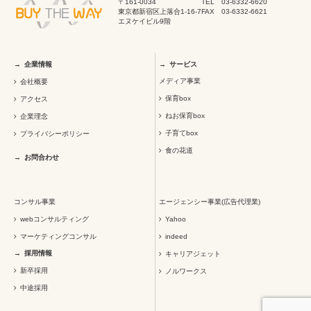
〒161-0034
TEL 03-6332-6620
東京都新宿区上落合1-16-7
FAX 03-6332-6621
エヌケイビル9階
企業情報
サービス
メディア事業
会社概要
保育box
アクセス
ねお保育box
企業理念
子育てbox
プライバシーポリシー
食の花道
お問合わせ
コンサル事業
エージェンシー事業(広告代理業)
webコンサルティング
Yahoo
マーケティングコンサル
indeed
採用情報
キャリアジェット
新卒採用
ノルワークス
中途採用