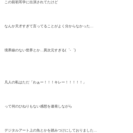
この前初耳学に出演されてたけど
なんか天才すぎて言ってることがよく分からなかった…
境界線のない世界とか…異次元すぎる(゜-゜)
凡人の私はただ「わぁー！！！キレー！！！！！」
って何のひねりもない感想を連発しながら
デジタルアート上の魚とかを踏みつけにしておりました…