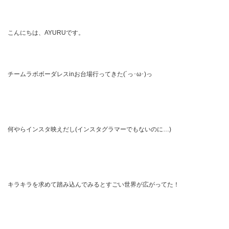
こんにちは、AYURUです。
チームラボボーダレスinお台場行ってきた(´っ･ω･)っ
何やらインスタ映えだし(インスタグラマーでもないのに…)
キラキラを求めて踏み込んでみるとすごい世界が広がってた！