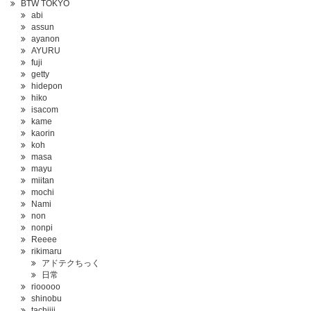
BTW TOKYO
abi
assun
ayanon
AYURU
fuji
getty
hidepon
hiko
isacom
kame
kaorin
koh
masa
mayu
miitan
mochi
Nami
non
nonpi
Reeee
rikimaru
アドテクちっく
日常
riooooo
shinobu
tachiiii