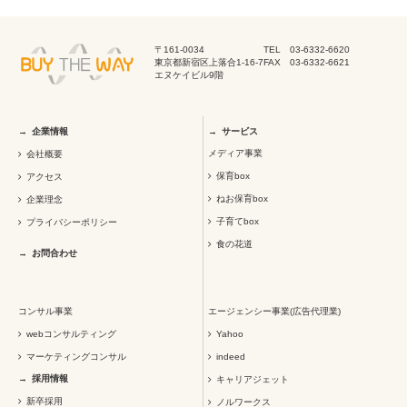
〒161-0034
TEL 03-6332-6620
東京都新宿区上落合1-16-7
FAX 03-6332-6621
エヌケイビル9階
企業情報
サービス
メディア事業
会社概要
保育box
アクセス
ねお保育box
企業理念
子育てbox
プライバシーポリシー
食の花道
お問合わせ
コンサル事業
エージェンシー事業(広告代理業)
webコンサルティング
Yahoo
マーケティングコンサル
indeed
採用情報
キャリアジェット
新卒採用
ノルワークス