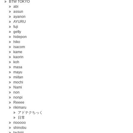
BTW TOKYO
abi
assun
ayanon
AYURU
fuji
getty
hidepon
hiko
isacom
kame
kaorin
koh
masa
mayu
miitan
mochi
Nami
non
nonpi
Reeee
rikimaru
アドテクちっく
日常
riooooo
shinobu
tachiiii