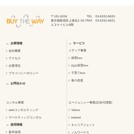
〒161-0034
TEL 03-6332-6620
東京都新宿区上落合1-16-7
FAX 03-6332-6621
エヌケイビル9階
企業情報
サービス
メディア事業
会社概要
保育box
アクセス
ねお保育box
企業理念
子育てbox
プライバシーポリシー
食の花道
お問合わせ
コンサル事業
エージェンシー事業(広告代理業)
webコンサルティング
Yahoo
マーケティングコンサル
indeed
採用情報
キャリアジェット
新卒採用
ノルワークス