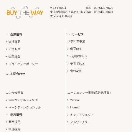
〒161-0034
TEL 03-6332-6620
東京都新宿区上落合1-16-7
FAX 03-6332-6621
エヌケイビル9階
企業情報
サービス
メディア事業
会社概要
保育box
アクセス
ねお保育box
企業理念
子育てbox
プライバシーポリシー
食の花道
お問合わせ
コンサル事業
エージェンシー事業(広告代理業)
webコンサルティング
Yahoo
マーケティングコンサル
indeed
採用情報
キャリアジェット
新卒採用
ノルワークス
中途採用