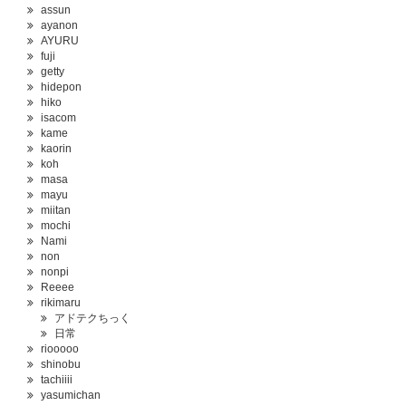
assun
ayanon
AYURU
fuji
getty
hidepon
hiko
isacom
kame
kaorin
koh
masa
mayu
miitan
mochi
Nami
non
nonpi
Reeee
rikimaru
アドテクちっく
日常
riooooo
shinobu
tachiiii
yasumichan