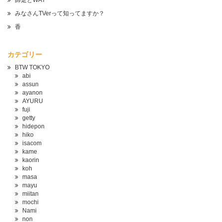
師走とWAY
みなさんTVerって知ってますか？
香
カテゴリー
BTW TOKYO
abi
assun
ayanon
AYURU
fuji
getty
hidepon
hiko
isacom
kame
kaorin
koh
masa
mayu
miitan
mochi
Nami
non