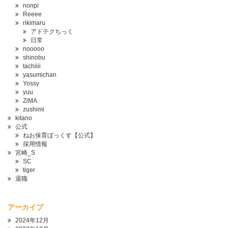
nonpi
Reeee
rikimaru
アドテクちっく
日常
riooooo
shinobu
tachiiii
yasumichan
Yossy
yuu
ZiMA
zushimi
kitano
公式
ねお保育ぼっくす【公式】
採用情報
宮崎_S
SC
tiger
退職
アーカイブ
2024年12月