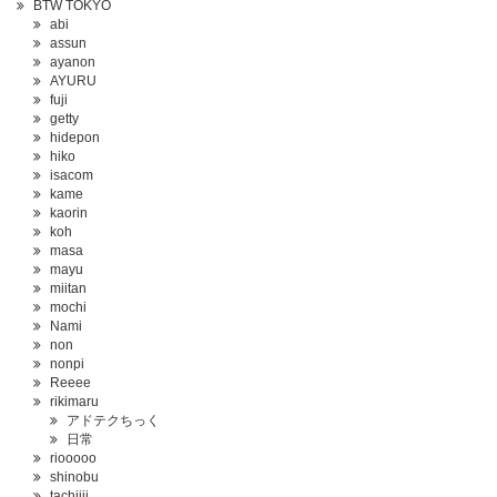
BTW TOKYO
abi
assun
ayanon
AYURU
fuji
getty
hidepon
hiko
isacom
kame
kaorin
koh
masa
mayu
miitan
mochi
Nami
non
nonpi
Reeee
rikimaru
アドテクちっく
日常
riooooo
shinobu
tachiiii