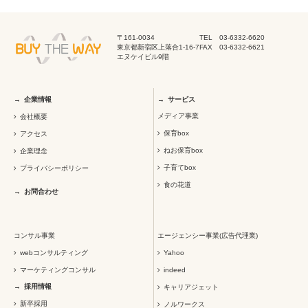
〒161-0034
TEL 03-6332-6620
東京都新宿区上落合1-16-7
FAX 03-6332-6621
エヌケイビル9階
企業情報
サービス
メディア事業
会社概要
保育box
アクセス
ねお保育box
企業理念
子育てbox
プライバシーポリシー
食の花道
お問合わせ
コンサル事業
エージェンシー事業(広告代理業)
webコンサルティング
Yahoo
マーケティングコンサル
indeed
採用情報
キャリアジェット
新卒採用
ノルワークス