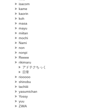
isacom
kame
kaorin
koh
masa
mayu
miitan
mochi
Nami
non
nonpi
Reeee
rikimaru
アドテクちっく
日常
riooooo
shinobu
tachiiii
yasumichan
Yossy
yuu
ZiMA