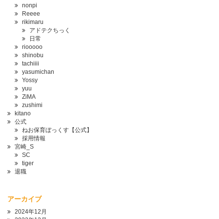
nonpi
Reeee
rikimaru
アドテクちっく
日常
riooooo
shinobu
tachiiii
yasumichan
Yossy
yuu
ZiMA
zushimi
kitano
公式
ねお保育ぼっくす【公式】
採用情報
宮崎_S
SC
tiger
退職
アーカイブ
2024年12月