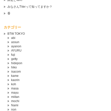
師走とWAY
みなさんTVerって知ってますか？
香
カテゴリー
BTW TOKYO
abi
assun
ayanon
AYURU
fuji
getty
hidepon
hiko
isacom
kame
kaorin
koh
masa
mayu
miitan
mochi
Nami
non