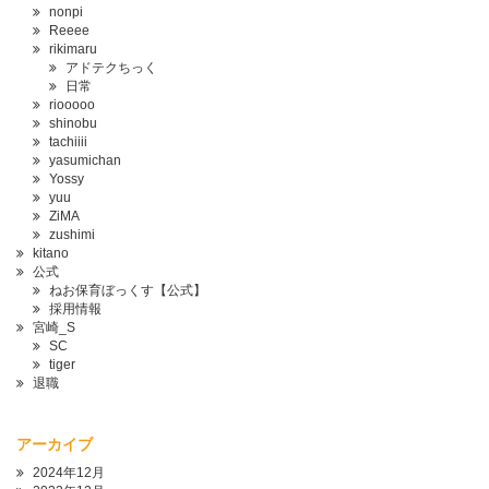
nonpi
Reeee
rikimaru
アドテクちっく
日常
riooooo
shinobu
tachiiii
yasumichan
Yossy
yuu
ZiMA
zushimi
kitano
公式
ねお保育ぼっくす【公式】
採用情報
宮崎_S
SC
tiger
退職
アーカイブ
2024年12月