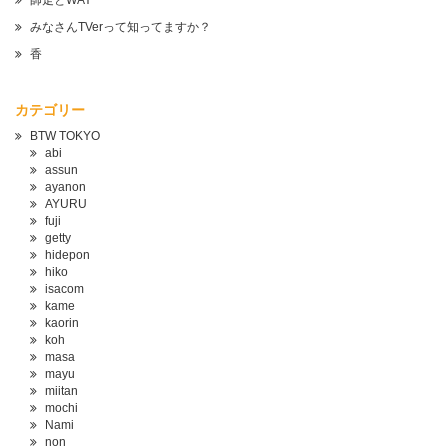
師走とWAY
みなさんTVerって知ってますか？
香
カテゴリー
BTW TOKYO
abi
assun
ayanon
AYURU
fuji
getty
hidepon
hiko
isacom
kame
kaorin
koh
masa
mayu
miitan
mochi
Nami
non