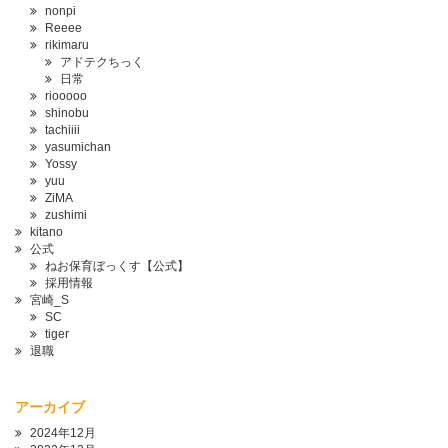
nonpi
Reeee
rikimaru
アドテクちっく
日常
riooooo
shinobu
tachiiii
yasumichan
Yossy
yuu
ZiMA
zushimi
kitano
公式
ねお保育ぼっくす【公式】
採用情報
宮崎_S
SC
tiger
退職
アーカイブ
2024年12月