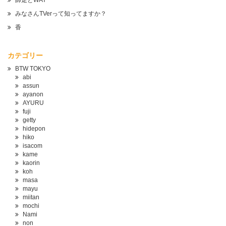
師走とWAY
みなさんTVerって知ってますか？
香
カテゴリー
BTW TOKYO
abi
assun
ayanon
AYURU
fuji
getty
hidepon
hiko
isacom
kame
kaorin
koh
masa
mayu
miitan
mochi
Nami
non