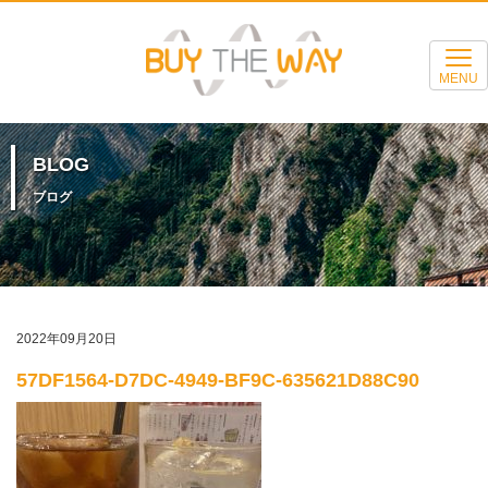
MENU
BLOG
ブログ
2022年09月20日
57DF1564-D7DC-4949-BF9C-635621D88C90