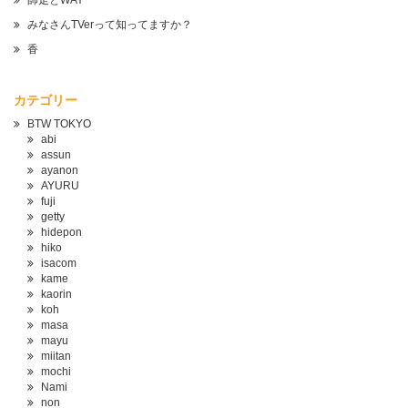
師走とWAY
みなさんTVerって知ってますか？
香
カテゴリー
BTW TOKYO
abi
assun
ayanon
AYURU
fuji
getty
hidepon
hiko
isacom
kame
kaorin
koh
masa
mayu
miitan
mochi
Nami
non