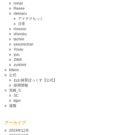
nonpi
Reeee
rikimaru
アドテクちっく
日常
riooooo
shinobu
tachiiii
yasumichan
Yossy
yuu
ZiMA
zushimi
kitano
公式
ねお保育ぼっくす【公式】
採用情報
宮崎_S
SC
tiger
退職
アーカイブ
2024年12月