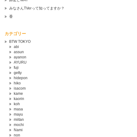
師走とWAY
みなさんTVerって知ってますか？
香
カテゴリー
BTW TOKYO
abi
assun
ayanon
AYURU
fuji
getty
hidepon
hiko
isacom
kame
kaorin
koh
masa
mayu
miitan
mochi
Nami
non