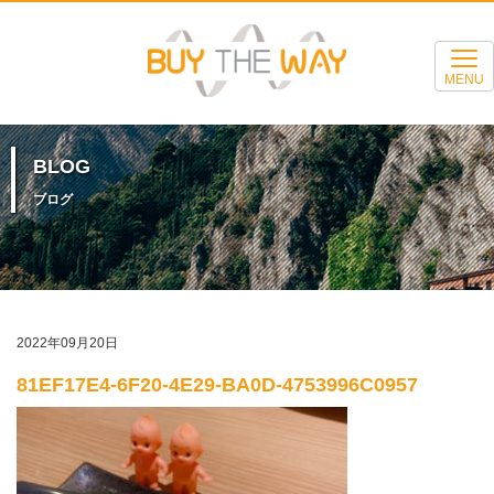
MENU
BLOG
ブログ
2022年09月20日
81EF17E4-6F20-4E29-BA0D-4753996C0957