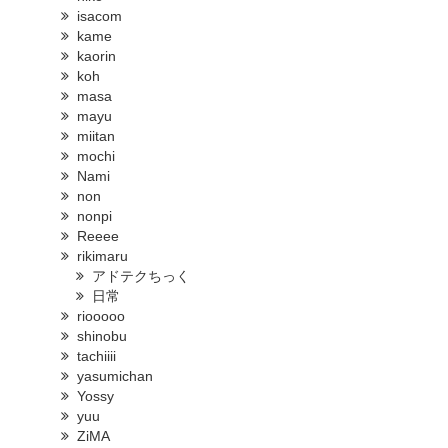
isacom
kame
kaorin
koh
masa
mayu
miitan
mochi
Nami
non
nonpi
Reeee
rikimaru
アドテクちっく
日常
riooooo
shinobu
tachiiii
yasumichan
Yossy
yuu
ZiMA