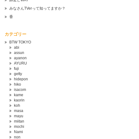
師走とWAY
みなさんTVerって知ってますか？
香
カテゴリー
BTW TOKYO
abi
assun
ayanon
AYURU
fuji
getty
hidepon
hiko
isacom
kame
kaorin
koh
masa
mayu
miitan
mochi
Nami
non