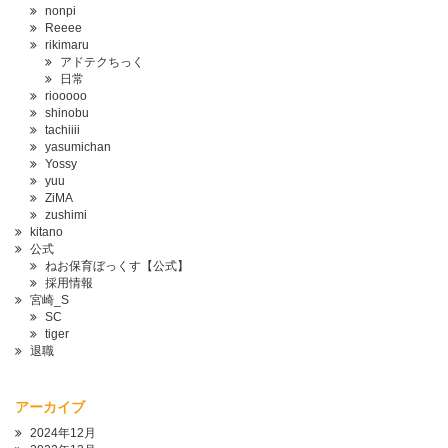
nonpi
Reeee
rikimaru
アドテクちっく
日常
riooooo
shinobu
tachiiii
yasumichan
Yossy
yuu
ZiMA
zushimi
kitano
公式
ねお保育ぼっくす【公式】
採用情報
宮崎_S
SC
tiger
退職
アーカイブ
2024年12月