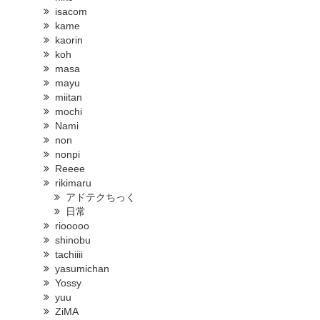
isacom
kame
kaorin
koh
masa
mayu
miitan
mochi
Nami
non
nonpi
Reeee
rikimaru
アドテクちっく
日常
riooooo
shinobu
tachiiii
yasumichan
Yossy
yuu
ZiMA