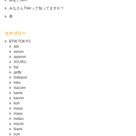
師走とWAY
みなさんTVerって知ってますか？
香
カテゴリー
BTW TOKYO
abi
assun
ayanon
AYURU
fuji
getty
hidepon
hiko
isacom
kame
kaorin
koh
masa
mayu
miitan
mochi
Nami
non