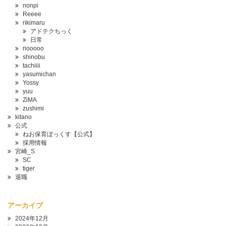
nonpi
Reeee
rikimaru
アドテクちっく
日常
riooooo
shinobu
tachiiii
yasumichan
Yossy
yuu
ZiMA
zushimi
kitano
公式
ねお保育ぼっくす【公式】
採用情報
宮崎_S
SC
tiger
退職
アーカイブ
2024年12月