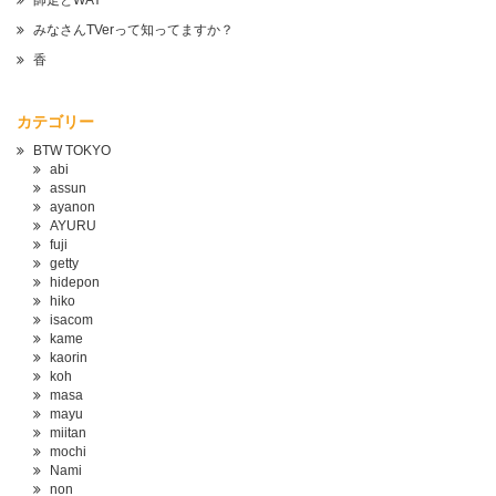
師走とWAY
みなさんTVerって知ってますか？
香
カテゴリー
BTW TOKYO
abi
assun
ayanon
AYURU
fuji
getty
hidepon
hiko
isacom
kame
kaorin
koh
masa
mayu
miitan
mochi
Nami
non