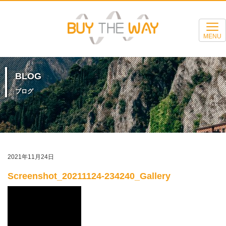
MENU
BLOG
ブログ
2021年11月24日
Screenshot_20211124-234240_Gallery