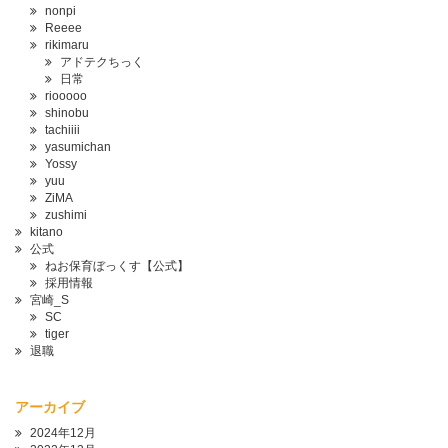
nonpi
Reeee
rikimaru
アドテクちっく
日常
riooooo
shinobu
tachiiii
yasumichan
Yossy
yuu
ZiMA
zushimi
kitano
公式
ねお保育ぼっくす【公式】
採用情報
宮崎_S
SC
tiger
退職
アーカイブ
2024年12月