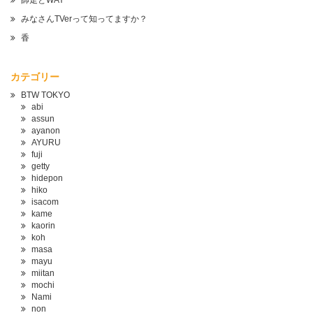
師走とWAY
みなさんTVerって知ってますか？
香
カテゴリー
BTW TOKYO
abi
assun
ayanon
AYURU
fuji
getty
hidepon
hiko
isacom
kame
kaorin
koh
masa
mayu
miitan
mochi
Nami
non