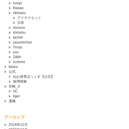
nonpi
Reeee
rikimaru
アドテクちっく
日常
riooooo
shinobu
tachiiii
yasumichan
Yossy
yuu
ZiMA
zushimi
kitano
公式
ねお保育ぼっくす【公式】
採用情報
宮崎_S
SC
tiger
退職
アーカイブ
2024年12月