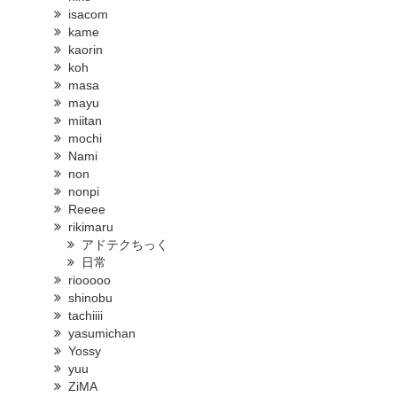
isacom
kame
kaorin
koh
masa
mayu
miitan
mochi
Nami
non
nonpi
Reeee
rikimaru
アドテクちっく
日常
riooooo
shinobu
tachiiii
yasumichan
Yossy
yuu
ZiMA