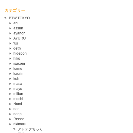
カテゴリー
BTW TOKYO
abi
assun
ayanon
AYURU
fuji
getty
hidepon
hiko
isacom
kame
kaorin
koh
masa
mayu
miitan
mochi
Nami
non
nonpi
Reeee
rikimaru
アドテクちっく