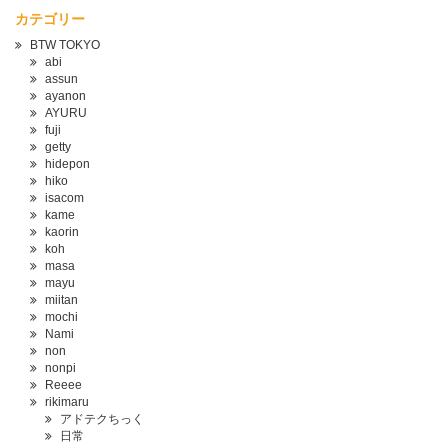
カテゴリー
BTW TOKYO
abi
assun
ayanon
AYURU
fuji
getty
hidepon
hiko
isacom
kame
kaorin
koh
masa
mayu
miitan
mochi
Nami
non
nonpi
Reeee
rikimaru
アドテクちっく
日常