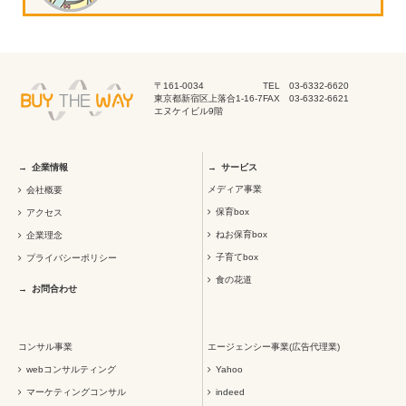
〒161-0034
TEL 03-6332-6620
東京都新宿区上落合1-16-7
FAX 03-6332-6621
エヌケイビル9階
企業情報
サービス
メディア事業
会社概要
保育box
アクセス
ねお保育box
企業理念
子育てbox
プライバシーポリシー
食の花道
お問合わせ
コンサル事業
エージェンシー事業(広告代理業)
webコンサルティング
Yahoo
マーケティングコンサル
indeed