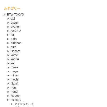
カテゴリー
BTW TOKYO
abi
assun
ayanon
AYURU
fuji
getty
hidepon
hiko
isacom
kame
kaorin
koh
masa
mayu
miitan
mochi
Nami
non
nonpi
Reeee
rikimaru
アドテクちっく