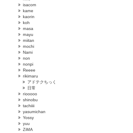
isacom
kame
kaorin
koh
masa
mayu
miitan
mochi
Nami
non
nonpi
Reeee
rikimaru
アドテクちっく
日常
riooooo
shinobu
tachiiii
yasumichan
Yossy
yuu
ZiMA