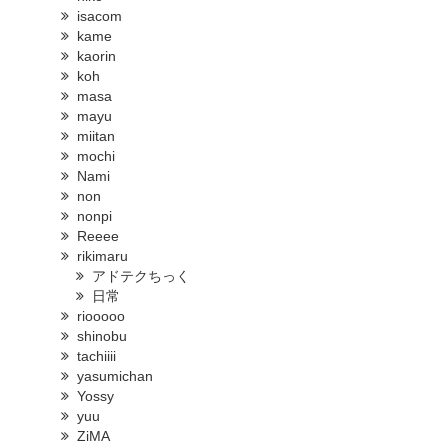
isacom
kame
kaorin
koh
masa
mayu
miitan
mochi
Nami
non
nonpi
Reeee
rikimaru
アドテクちっく
日常
riooooo
shinobu
tachiiii
yasumichan
Yossy
yuu
ZiMA