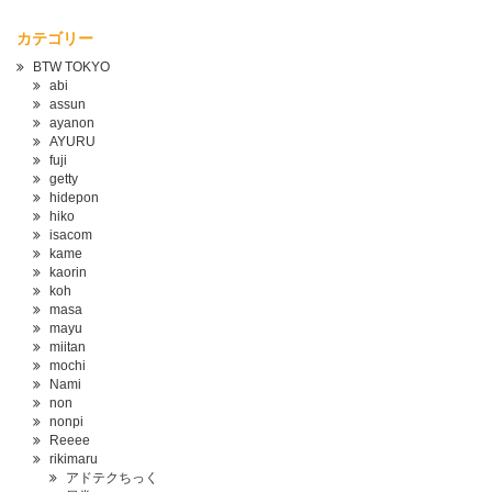
カテゴリー
BTW TOKYO
abi
assun
ayanon
AYURU
fuji
getty
hidepon
hiko
isacom
kame
kaorin
koh
masa
mayu
miitan
mochi
Nami
non
nonpi
Reeee
rikimaru
アドテクちっく