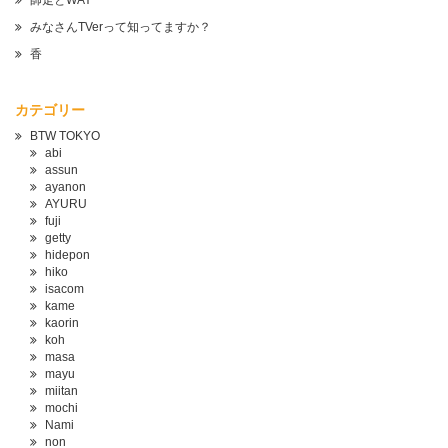
師走とWAY
みなさんTVerって知ってますか？
香
カテゴリー
BTW TOKYO
abi
assun
ayanon
AYURU
fuji
getty
hidepon
hiko
isacom
kame
kaorin
koh
masa
mayu
miitan
mochi
Nami
non