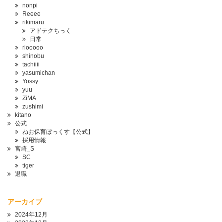
nonpi
Reeee
rikimaru
アドテクちっく
日常
riooooo
shinobu
tachiiii
yasumichan
Yossy
yuu
ZiMA
zushimi
kitano
公式
ねお保育ぼっくす【公式】
採用情報
宮崎_S
SC
tiger
退職
アーカイブ
2024年12月