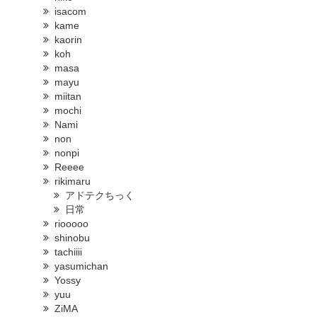
isacom
kame
kaorin
koh
masa
mayu
miitan
mochi
Nami
non
nonpi
Reeee
rikimaru
アドテクちっく
日常
riooooo
shinobu
tachiiii
yasumichan
Yossy
yuu
ZiMA