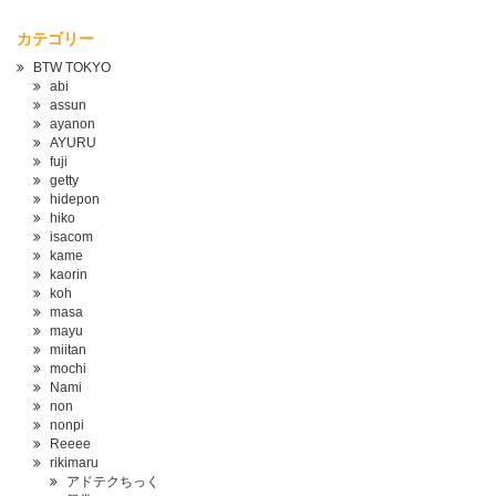
カテゴリー
BTW TOKYO
abi
assun
ayanon
AYURU
fuji
getty
hidepon
hiko
isacom
kame
kaorin
koh
masa
mayu
miitan
mochi
Nami
non
nonpi
Reeee
rikimaru
アドテクちっく