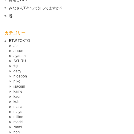
師走とWAY
みなさんTVerって知ってますか？
香
カテゴリー
BTW TOKYO
abi
assun
ayanon
AYURU
fuji
getty
hidepon
hiko
isacom
kame
kaorin
koh
masa
mayu
miitan
mochi
Nami
non