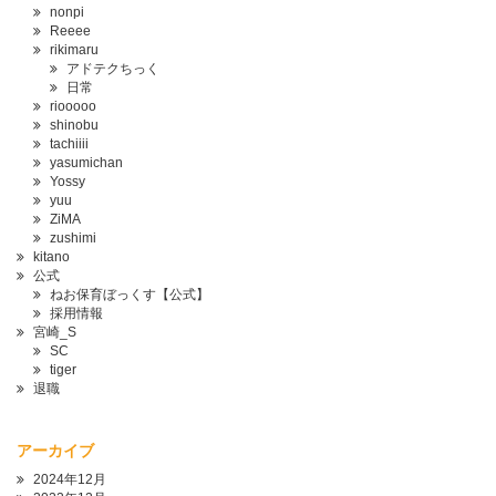
nonpi
Reeee
rikimaru
アドテクちっく
日常
riooooo
shinobu
tachiiii
yasumichan
Yossy
yuu
ZiMA
zushimi
kitano
公式
ねお保育ぼっくす【公式】
採用情報
宮崎_S
SC
tiger
退職
アーカイブ
2024年12月