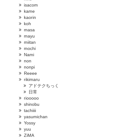
isacom
kame
kaorin
koh
masa
mayu
miitan
mochi
Nami
non
nonpi
Reeee
rikimaru
アドテクちっく
日常
riooooo
shinobu
tachiiii
yasumichan
Yossy
yuu
ZiMA