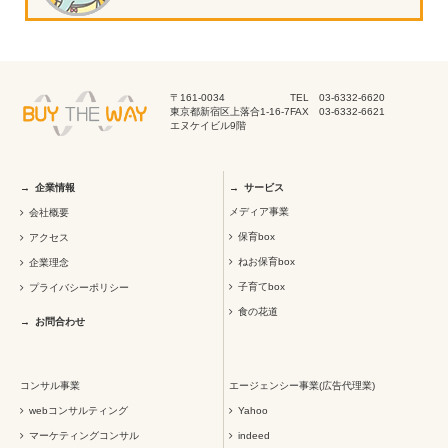
〒161-0034
TEL 03-6332-6620
東京都新宿区上落合1-16-7
FAX 03-6332-6621
エヌケイビル9階
企業情報
サービス
メディア事業
会社概要
保育box
アクセス
ねお保育box
企業理念
子育てbox
プライバシーポリシー
食の花道
お問合わせ
コンサル事業
エージェンシー事業(広告代理業)
webコンサルティング
Yahoo
マーケティングコンサル
indeed