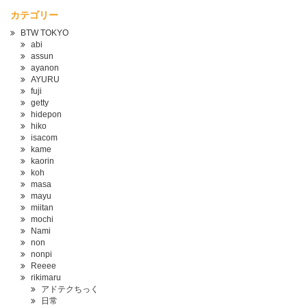
カテゴリー
BTW TOKYO
abi
assun
ayanon
AYURU
fuji
getty
hidepon
hiko
isacom
kame
kaorin
koh
masa
mayu
miitan
mochi
Nami
non
nonpi
Reeee
rikimaru
アドテクちっく
日常