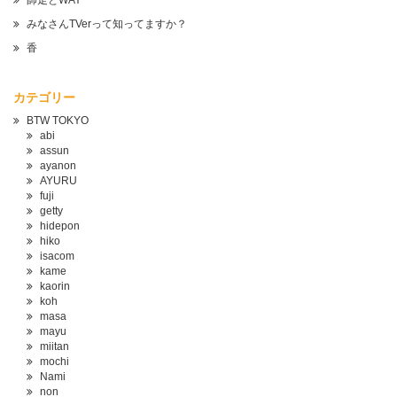
師走とWAY
みなさんTVerって知ってますか？
香
カテゴリー
BTW TOKYO
abi
assun
ayanon
AYURU
fuji
getty
hidepon
hiko
isacom
kame
kaorin
koh
masa
mayu
miitan
mochi
Nami
non