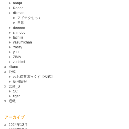
nonpi
Reeee
rikimaru
アドテクちっく
日常
riooooo
shinobu
tachiiii
yasumichan
Yossy
yuu
ZiMA
zushimi
kitano
公式
ねお保育ぼっくす【公式】
採用情報
宮崎_S
SC
tiger
退職
アーカイブ
2024年12月