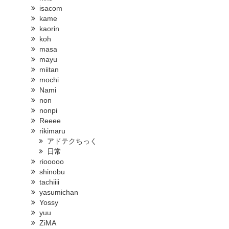
isacom
kame
kaorin
koh
masa
mayu
miitan
mochi
Nami
non
nonpi
Reeee
rikimaru
アドテクちっく
日常
riooooo
shinobu
tachiiii
yasumichan
Yossy
yuu
ZiMA