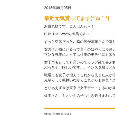
2018年09月05日
最近元気貰ってます(*´ω｀*)
お疲れ様です。こんばんわ～！
BUY THE WAYの有馬です～
ずっと空席だったお隣の席が齋藤さんで落ち着
女の子が隣にいるって言うのはやっぱり違
マンな有馬にとっては仕事のモチベにも繋が
女子力もとっても高いのでカップ麺で喜ぶ
ぶっちゃけ眩しいです…。インスタ映えとか
職場にも女子が増えてこれから先また人が
先輩らしく振舞いながらこれからも仲良く
とりあえず今は東京で女子デートするのが楽し
榎本さん、もといえの子も引き釣りまわして
2018年09月05日