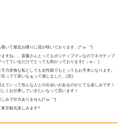
いて最近お喋りに花が咲いております…(*´ω｀*)
いますね…。斎藤さんとってもポジティブマンなのでネガティブ
ってているだけでとっても助かっております(´；ω；`)
女子力皆無な私としても女性面でもとってもお手本になります。
言ってて若いなぁって感じました…(笑)
増えていって色んな人との出会いがあるのがとても楽しみです！
楽しくお仕事していきたいなって思います！
みで仕方ありません(*´ω｀*)
東京観光楽しみます?