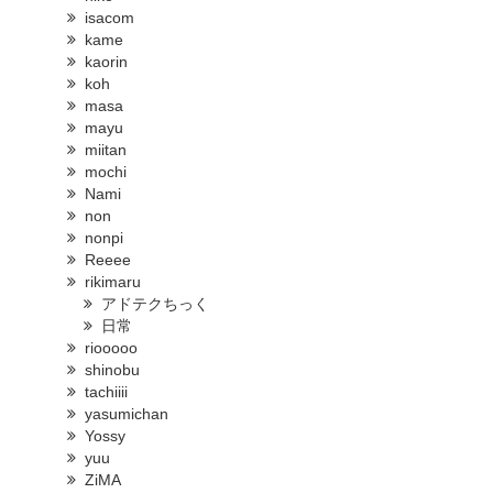
isacom
kame
kaorin
koh
masa
mayu
miitan
mochi
Nami
non
nonpi
Reeee
rikimaru
アドテクちっく
日常
riooooo
shinobu
tachiiii
yasumichan
Yossy
yuu
ZiMA