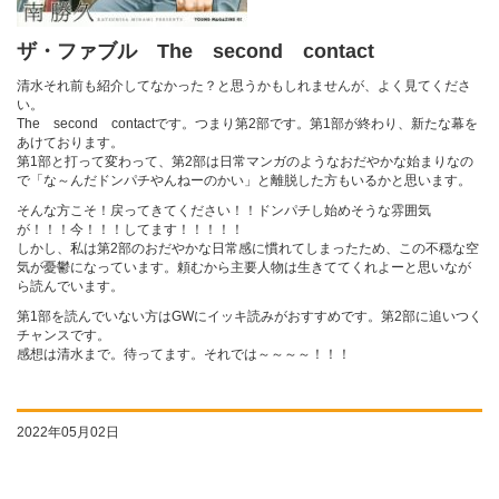
ザ・ファブル The second contact
清水それ前も紹介してなかった？と思うかもしれませんが、よく見てくださ
い。
The second contactです。つまり第2部です。第1部が終わり、新たな幕を
あけております。
第1部と打って変わって、第2部は日常マンガのようなおだやかな始まりなの
で「な～んだドンパチやんねーのかい」と離脱した方もいるかと思います。
そんな方こそ！戻ってきてください！！
ドンパチし始めそうな雰囲気
が！！！今！！！してます！！！！！
しかし、私は第2部のおだやかな日常感に慣れてしまったため、この不穏な空
気が憂鬱になっています。頼むから主要人物は生きててくれよーと思いなが
ら読んでいます。
第1部を読んでいない方はGWにイッキ読みがおすすめです。第2部に追いつく
チャンスです。
感想は清水まで。待ってます。それでは～～～～！！！
2022年05月02日