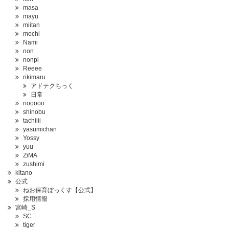
masa
mayu
miitan
mochi
Nami
non
nonpi
Reeee
rikimaru
アドテクちっく
日常
riooooo
shinobu
tachiiii
yasumichan
Yossy
yuu
ZiMA
zushimi
kitano
公式
ねお保育ぼっくす【公式】
採用情報
宮崎_S
SC
tiger