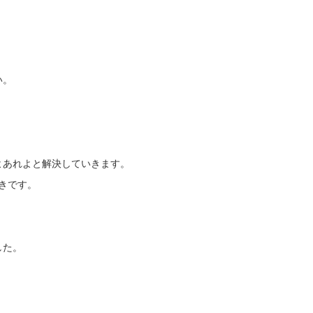
い。
よあれよと解決していきます。
きです。
した。