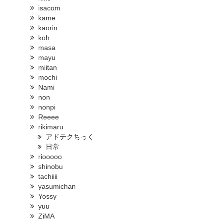
isacom
kame
kaorin
koh
masa
mayu
miitan
mochi
Nami
non
nonpi
Reeee
rikimaru
アドテクちっく
日常
riooooo
shinobu
tachiiii
yasumichan
Yossy
yuu
ZiMA