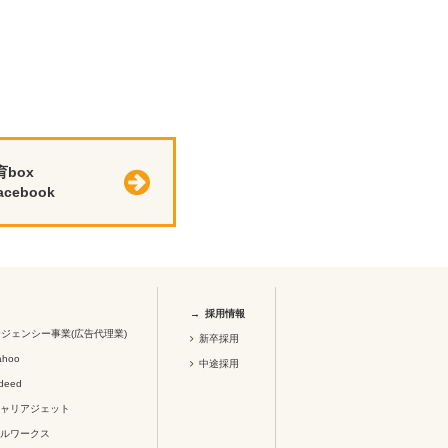
育box
cebook
採用情報
ジェンシー事業(広告代理業)
新卒採用
ahoo
中途採用
ndeed
キャリアジェット
ノルワークス