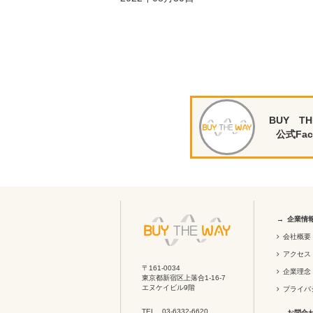
BUY TH
公式Fac
企業情
会社概要
アクセス
〒161-0034
企業理念
東京都新宿区上落合1-16-7
エヌケイビル9階
プライバ
TEL 03-6332-6620
お問合