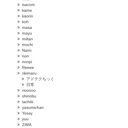
isacom
kame
kaorin
koh
masa
mayu
miitan
mochi
Nami
non
nonpi
Reeee
rikimaru
アドテクちっく
日常
riooooo
shinobu
tachiiii
yasumichan
Yossy
yuu
ZiMA