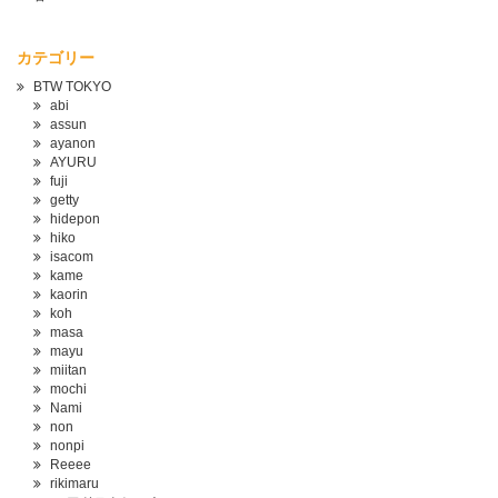
カテゴリー
BTW TOKYO
abi
assun
ayanon
AYURU
fuji
getty
hidepon
hiko
isacom
kame
kaorin
koh
masa
mayu
miitan
mochi
Nami
non
nonpi
Reeee
rikimaru