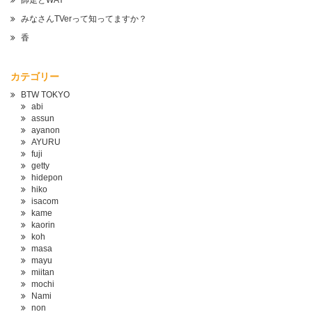
師走とWAY
みなさんTVerって知ってますか？
香
カテゴリー
BTW TOKYO
abi
assun
ayanon
AYURU
fuji
getty
hidepon
hiko
isacom
kame
kaorin
koh
masa
mayu
miitan
mochi
Nami
non