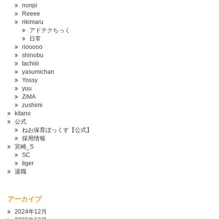
nonpi
Reeee
rikimaru
アドテクちっく
日常
riooooo
shinobu
tachiiii
yasumichan
Yossy
yuu
ZiMA
zushimi
kitano
公式
ねお保育ぼっくす【公式】
採用情報
宮崎_S
SC
tiger
退職
アーカイブ
2024年12月