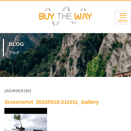
MENU
BLOG
ブログ
2022年05月18日
Screenshot_20220518-211011_Gallery