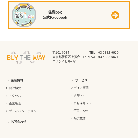
保育box
公式Facebook
〒161-0034
TEL 03-6332-6620
東京都新宿区上落合1-16-7
FAX 03-6332-6621
エヌケイビル9階
企業情報
サービス
メディア事業
会社概要
保育box
アクセス
ねお保育box
企業理念
子育てbox
プライバシーポリシー
食の花道
お問合わせ