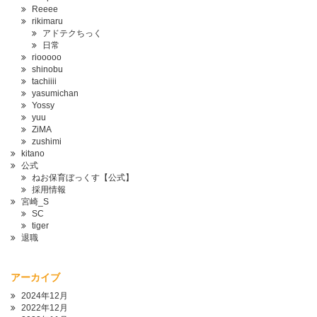
Reeee
rikimaru
アドテクちっく
日常
riooooo
shinobu
tachiiii
yasumichan
Yossy
yuu
ZiMA
zushimi
kitano
公式
ねお保育ぼっくす【公式】
採用情報
宮崎_S
SC
tiger
退職
アーカイブ
2024年12月
2022年12月