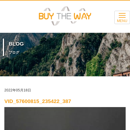
MENU
BLOG
ブログ
2022年05月18日
VID_57600815_235422_387
動
画
プ
レ
ー