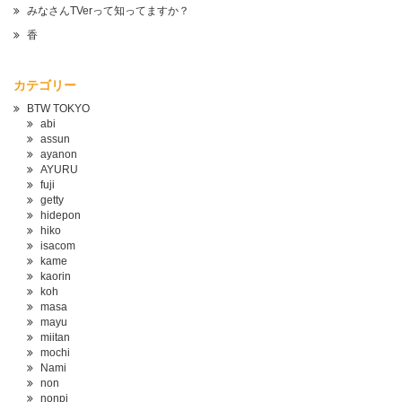
みなさんTVerって知ってますか？
香
カテゴリー
BTW TOKYO
abi
assun
ayanon
AYURU
fuji
getty
hidepon
hiko
isacom
kame
kaorin
koh
masa
mayu
miitan
mochi
Nami
non
nonpi