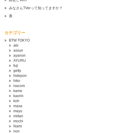
師走とWAY
みなさんTVerって知ってますか？
香
カテゴリー
BTW TOKYO
abi
assun
ayanon
AYURU
fuji
getty
hidepon
hiko
isacom
kame
kaorin
koh
masa
mayu
miitan
mochi
Nami
non