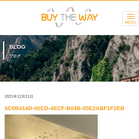
MENU
BLOG
ブログ
2021年12月21日
5C0B414D-00CD-4ECF-B04B-55E2ABF1F2EB