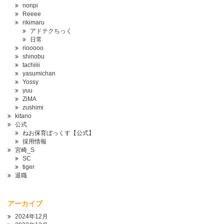
nonpi
Reeee
rikimaru
アドテクちっく
日常
riooooo
shinobu
tachiiii
yasumichan
Yossy
yuu
ZiMA
zushimi
kitano
公式
ねお保育ぼっくす【公式】
採用情報
宮崎_S
SC
tiger
退職
アーカイブ
2024年12月