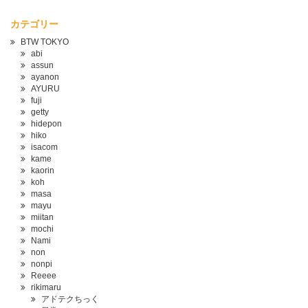
カテゴリー
BTW TOKYO
abi
assun
ayanon
AYURU
fuji
getty
hidepon
hiko
isacom
kame
kaorin
koh
masa
mayu
miitan
mochi
Nami
non
nonpi
Reeee
rikimaru
アドテクちっく