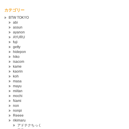
カテゴリー
BTW TOKYO
abi
assun
ayanon
AYURU
fuji
getty
hidepon
hiko
isacom
kame
kaorin
koh
masa
mayu
miitan
mochi
Nami
non
nonpi
Reeee
rikimaru
アドテクちっく