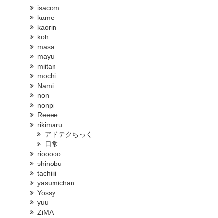
isacom
kame
kaorin
koh
masa
mayu
miitan
mochi
Nami
non
nonpi
Reeee
rikimaru
アドテクちっく
日常
riooooo
shinobu
tachiiii
yasumichan
Yossy
yuu
ZiMA