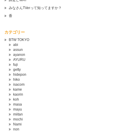
師走とWAY
みなさんTVerって知ってますか？
香
カテゴリー
BTW TOKYO
abi
assun
ayanon
AYURU
fuji
getty
hidepon
hiko
isacom
kame
kaorin
koh
masa
mayu
miitan
mochi
Nami
non