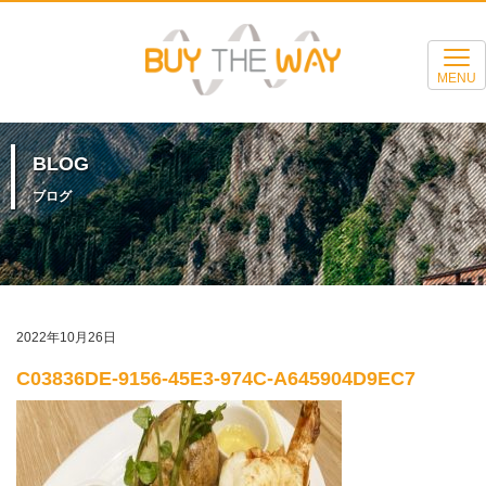
MENU
BLOG
ブログ
2022年10月26日
C03836DE-9156-45E3-974C-A645904D9EC7