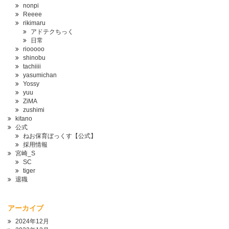
nonpi
Reeee
rikimaru
アドテクちっく
日常
riooooo
shinobu
tachiiii
yasumichan
Yossy
yuu
ZiMA
zushimi
kitano
公式
ねお保育ぼっくす【公式】
採用情報
宮崎_S
SC
tiger
退職
アーカイブ
2024年12月